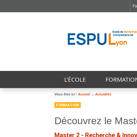
Fa
Faculté de Médecine et de Maïeutique Lyon Sud - Charles Mérieux
Institut des Sciences et Techniques de Réadaptation
Institut des Sciences Pharmaceutiques et Biologiques
L'ÉCOLE
FORMATIO
Vous êtes ici :
Accueil
→
Actualités
FORMATION
Découvrez le Mast
Master 2 - Recherche & Inno