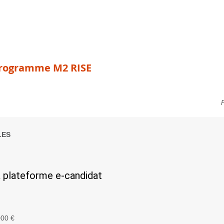
programme M2 RISE
P
LES
a plateforme e-candidat
000 €