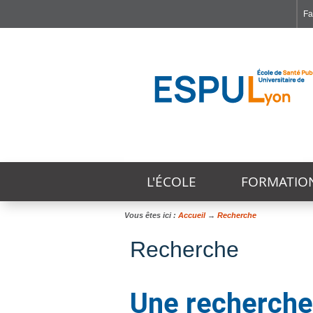
Fa
Faculté de Médecine et de Maïeutique Lyon Sud - Charles Mérieux
Institut des Sciences et Techniques de Réadaptation
Institut des Sciences Pharmaceutiques et Biologiques
L'ÉCOLE
FORMATIO
Vous êtes ici :
Accueil
→
Recherche
Recherche
Une recherche