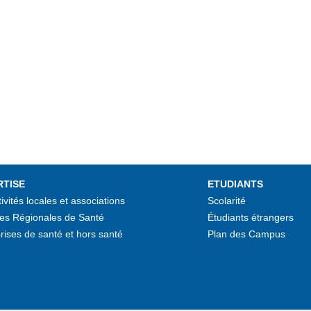
RTISE
ETUDIANTS
tivités locales et associations
Scolarité
es Régionales de Santé
Étudiants étrangers
rises de santé et hors santé
Plan des Campus