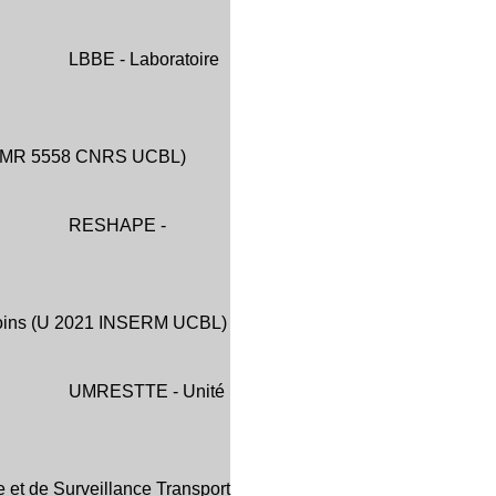
LBBE - Laboratoire
e (UMR 5558 CNRS UCBL)
RESHAPE -
soins (U 2021 INSERM UCBL)
UMRESTTE - Unité
et de Surveillance Transport