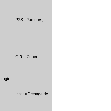
P2S - Parcours,
CIRI - Centre
ologie
Institut Présage de