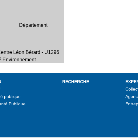
Département
entre Léon Bérard - U1296
é Environnement
N
RECHERCHE
EXPE
U
Collec
é publique
Agenc
anté Publique
Entrep