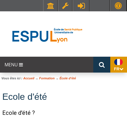
Faculté de Médecine et de Maïeutique Lyon Sud - Charles Mérieux
UFR STAPS (Sciences et Techniques des Activités Physiques et Sportives)
MENU
FR
Vous êtes ici :
Accueil
→
Formation
→
École d'été
Ecole d'été
Ecole d'été ?